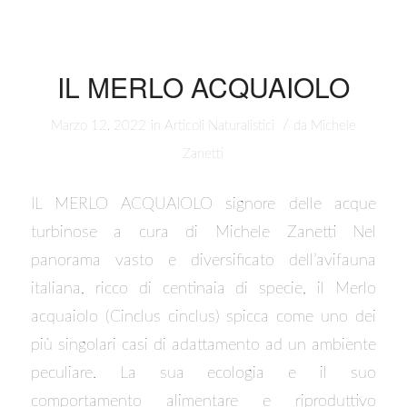
IL MERLO ACQUAIOLO
/
Marzo 12, 2022
in
Articoli Naturalistici
da
Michele
Zanetti
IL MERLO ACQUAIOLO signore delle acque
turbinose a cura di Michele Zanetti Nel
panorama vasto e diversificato dell’avifauna
italiana, ricco di centinaia di specie, il Merlo
acquaiolo (Cinclus cinclus) spicca come uno dei
più singolari casi di adattamento ad un ambiente
peculiare. La sua ecologia e il suo
comportamento alimentare e riproduttivo