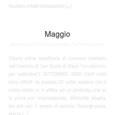
risultano infatti strettamente […]
Maggio
/
Novembre 4, 2020
in
Brani letterari
da
Michele Zanetti
(Opera prima classificata al concorso letterario
dell’Oratorio di San Donà di Piave “Un racconto
per settembre”) SETTEMBRE 2000 Certi nomi
sono difficili da portare. Di solito avviene che il
nome strano lo si affibia ad un bimbetto, che se
lo porta con inconsapevole, disinvolta allegria,
ma poi con il tempo si avverte l’incongruenza,
che fa […]