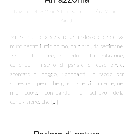
/
Novembre 4, 2020
in
Articoli Naturalistici
da
Michele
Zanetti
Mi ha indotto a scrivere un malessere che cova
muto dentro il mio animo, da giorni, da settimane.
Per questo, infine, ho ceduto alla tentazione,
correndo il rischio di parlare di cose ovvie,
scontate o, peggio, ridondanti. Lo faccio per
sollevare il peso che grava, silenziosamente, nel
mio cuore, confidando nel sollievo della
condivisione, che […]
Parlare di natura