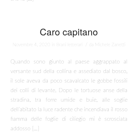
Caro capitano
/
Novembre 4, 2020
in
Brani letterari
da
Michele Zanetti
Quando sono giunto al paese aggrappato al
versante sud della collina e assediato dal bosco,
il sole aveva da poco scavalcato le gobbe fossili
dei colli di levante. Dopo le tortuose anse della
stradina, tra forre umide e buie, alle soglie
dell’abitato la luce radente che incendiava il rosso
fiamma delle foglie di ciliegio mi è scrosciata
addosso […]