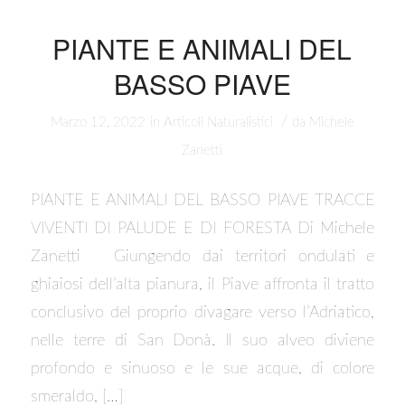
PIANTE E ANIMALI DEL
BASSO PIAVE
/
Marzo 12, 2022
in
Articoli Naturalistici
da
Michele
Zanetti
PIANTE E ANIMALI DEL BASSO PIAVE TRACCE
VIVENTI DI PALUDE E DI FORESTA Di Michele
Zanetti Giungendo dai territori ondulati e
ghiaiosi dell’alta pianura, il Piave affronta il tratto
conclusivo del proprio divagare verso l’Adriatico,
nelle terre di San Donà. Il suo alveo diviene
profondo e sinuoso e le sue acque, di colore
smeraldo, […]