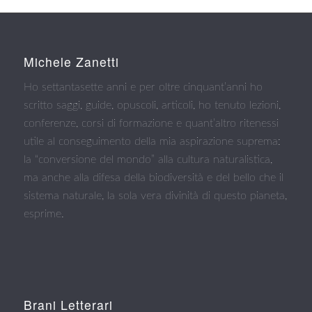
Michele Zanetti
Ho settantasette anni e per oltre cinquant’anni ho
scritto saggi, guide, opuscoli, articoli, ho tenuto lezioni,
conferenze, corsi di formazione e quant’altro ritenessi
utile al conseguimento della mia aspirazione suprema:
la “conversione del mondo” alla cultura naturalistica,
ma anche alla difesa della biodiversità e del bello che il
sistema naturale, la sola vera divinità di questo pianeta,
esprime.
Brani Letterari