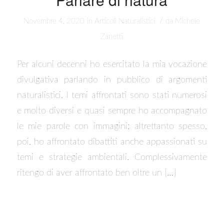
/
Novembre 4, 2020
in
Articoli Naturalistici
da
Michele
Zanetti
Per alcuni decenni ho esercitato la mia vocazione
divulgativa parlando in pubblico di argomenti
naturalistici. I temi affrontati sono stati numerosi
e molto diversi e quasi sempre ho accompagnato
le mie parole con immagini; altrettanto spesso,
poi, ho affrontato dibattiti anche appassionati su
temi e strategie ambientali. Complessivamente
ritengo di aver affrontato ben oltre un […]