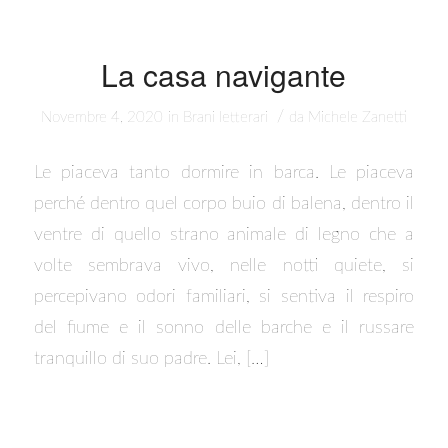
La casa navigante
/
Novembre 4, 2020
in
Brani letterari
da
Michele Zanetti
Le piaceva tanto dormire in barca. Le piaceva
perché dentro quel corpo buio di balena, dentro il
ventre di quello strano animale di legno che a
volte sembrava vivo, nelle notti quiete, si
percepivano odori familiari, si sentiva il respiro
del fiume e il sonno delle barche e il russare
tranquillo di suo padre. Lei, […]